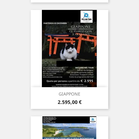
GIAPPONE
Prezzo
2.595,00 €