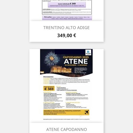
TRENTINO ALTO ADIGE
Prezzo
349,00 €
ATENE CAPODANNO